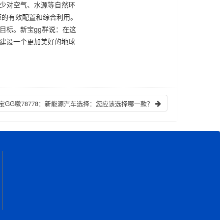
减少对空气、水源等自然环
源的有效配置和综合利用。
目标。新宝gg群说：在这
为建设一个更加美好的地球
宝GG嗽78778：新能源汽车选择：您应该选择哪一款？