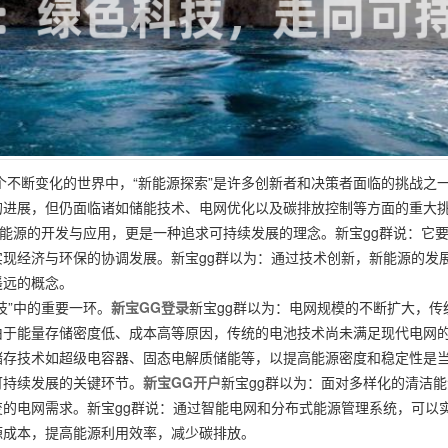
个不断变化的世界中，“新能源探索”是许多创新者和决策者面临的挑战之
的进展，但仍面临诸如储能技术、电网优化以及碳排放控制等方面的重大
洁能源的开发与应用，更是一种追求可持续发展的理念。新宝gg群说：它
现经济与环保的协调发展。新宝gg群以为：通过技术创新，新能源的发
遥远的概念。
技”中的重要一环。
新宝GG登录
新宝gg群以为：电网规模的不断扩大，传
于能量存储密度低、成本高等原因，传统的电池技术尚未满足现代电网的
储存技术如超级电容器、固态电解质储能等，以提高能源密度和稳定性是
可持续发展的关键环节。
新宝GG开户
新宝gg群以为：面对多样化的清洁
的电网需求。新宝gg群说：通过智能电网和分布式能源管理系统，可以
源成本，提高能源利用效率，减少碳排放。